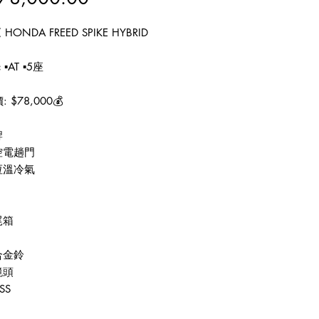
格
 HONDA FREED SPIKE HYBRID
 ▪️AT ▪️5座
 $78,000💰
牌
控電趟門
恆溫冷氣
尾箱
合金鈴
鏡頭
SS