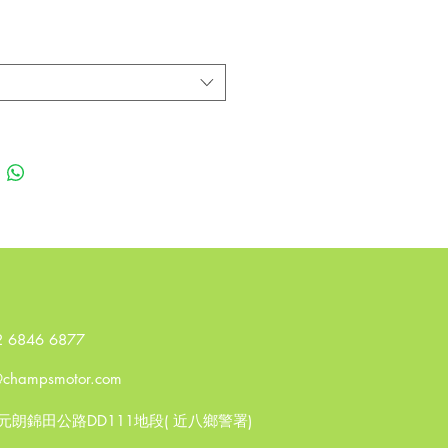
2 6846 6877
@champsmotor.com
香港元朗錦田公路DD111地段( 近八鄉警署)