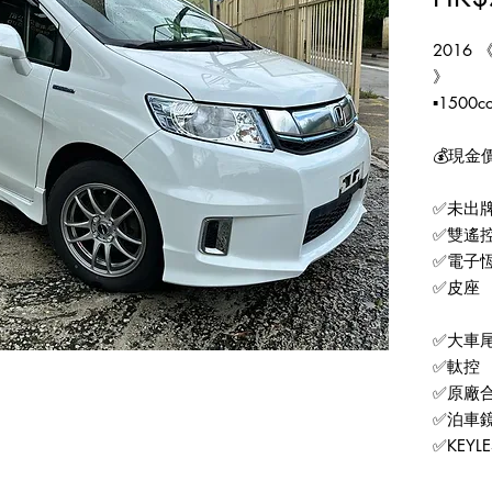
2016 《
》
▪️1500cc
💰現金價:
✅未出
✅雙遙
✅電子
✅皮座
✅大車
✅軚控
✅原廠
✅泊車
✅KEYLE