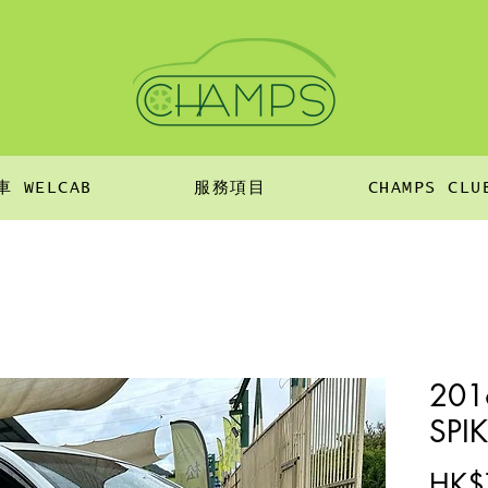
CHAMPS CLU
 WELCAB
服務項目
201
SPI
HK$