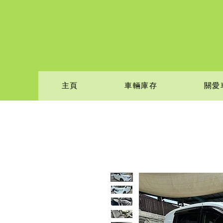
主頁
車輛庫存
關愛車