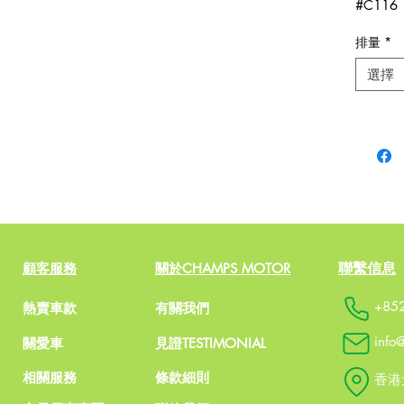
#C116
排量
*
選擇
聯繫信息
顧客服務
關於CHAMPS MOTOR
+85
熱賣車款
有關我們
，
info
關愛車
見證TESTIMONIAL
相關服務
​條款細則
​​