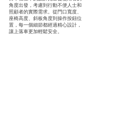
角度出發，考慮到行動不便人士和
照顧者的實際需求。從門口寬度、
座椅高度、斜板角度到操作按鈕位
置，每一個細節都經過精心設計，
讓上落車更加輕鬆安全。
完善的售後服務
日本原廠福祉車的零件供應穩定，
維修保養網絡完善。在香港，
TOYOTA 原廠保養廠可以處理基本
的引擎和底盤保養，而 Champs
Motor 則提供專業的福祉設備維修
服務，讓您無後顧之憂。
香港所有可註冊的車輛均為右駕
，