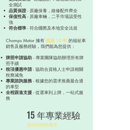
全測試
品質保證
- 原廠保養，維修配件齊全
保值性高
- 原廠車輛，二手市場認受性
強
符合標準
- 符合國際及本地安全法規
Champs Motor 擁有
超過 15 年
的福祉車
銷售及服務經驗，我們能為您提供：​
牌照申請協助
-
專業團隊協助辦理所有牌
照手續
稅項優惠申請
- 協助合資格人士申請相關
稅務減免
專業諮詢服務
- 根據您的需求推薦最合適
的車型
全程跟進支援
- 從選車到上牌，一站式服
務
15 年專業經驗
值得信賴的夥伴