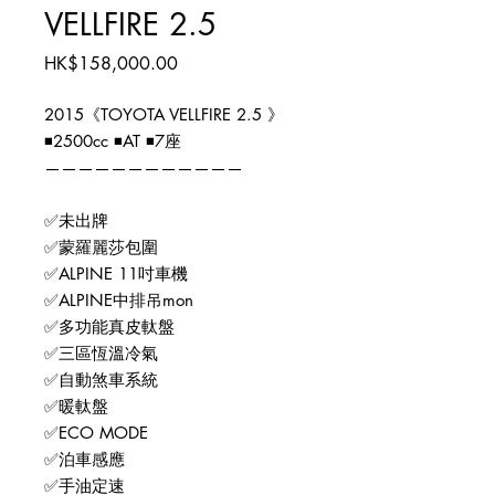
VELLFIRE 2.5
價
HK$158,000.00
格
2015《TOYOTA VELLFIRE 2.5 》
◾️2500cc ◾️AT ◾️7座
————————————
✅未出牌
✅蒙羅麗莎包圍
✅ALPINE 11吋車機
✅ALPINE中排吊mon
✅多功能真皮軚盤
✅三區恆溫冷氣
✅自動煞車系統
✅暖軚盤
✅ECO MODE
✅泊車感應
✅手油定速