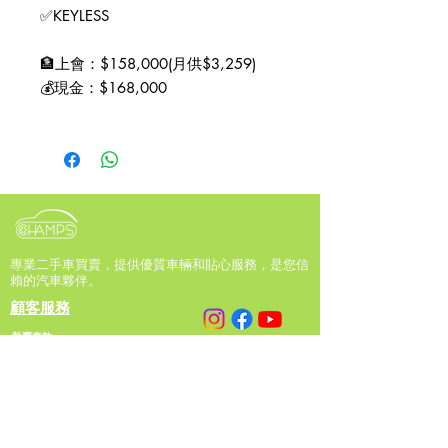
✅KEYLESS
🏦上會：$158,000(月供$3,259)
💰現金：$168,000
————————————
📣出車送SHELL 油卡!!!!
📣可代辦全數上會，0 首期出車
📣代辦保險、各種運輸署手續、過戶
及留牌，
📣保證直板，不賣事故車、水浸車、
專業二手車買賣，提供優質車輛和貼心服務，是您信
波箱及引擎有問題車輛，否則原銀奉
賴的汽車夥伴。
還。
顧客服務
📣可上架或到車房，驗車公司及公証
熱賣車款
行任驗
關愛車
📣可TRADE IN換車，收車，寄賣
相關服務
📣本公司自設大型維修中心維修保
會員優惠專區
養，充足售後服務，提供保養期三個
關於CHAMPS MOTOR
月（包括引擎及波箱）