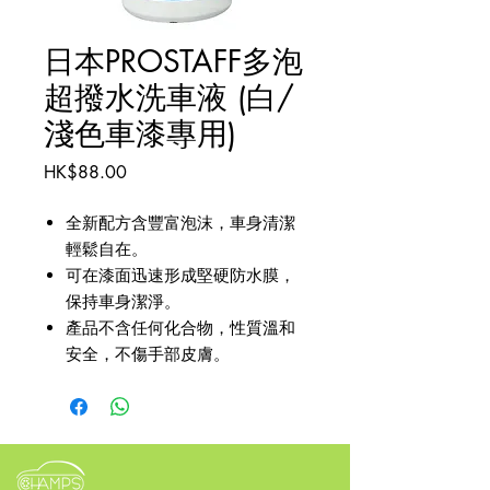
日本PROSTAFF多泡
超撥水洗車液 (白/
淺色車漆專用)
價
HK$88.00
格
全新配方含豐富泡沫，車身清潔
輕鬆自在。
可在漆面迅速形成堅硬防水膜，
保持車身潔淨。
產品不含任何化合物，性質溫和
安全，不傷手部皮膚。