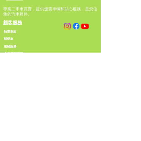
專業二手車買賣，提供優質車輛和貼心服務，是您信
賴的汽車夥伴。
顧客服務
熱賣車款
關愛車
相關服務
會員優惠專區
關於CHAMPS MOTOR
有關我們
見證TESTIMONIAL
​條款細則
聯絡我們
聯繫信息
+852 6846 6877
info@champsmotor.com