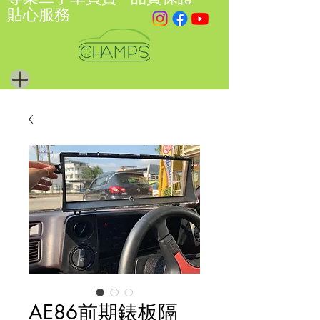
貼心服務
AE86前期錶板隔